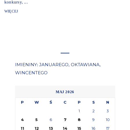
konkursy, ...
WIĘCEJ
IMIENINY
JANUAREGO
OKTAWIANA
:
,
,
WINCENTEGO
MAJ 2026
P
W
Ś
C
P
S
N
1
2
3
4
5
6
7
8
9
10
11
12
13
14
15
16
17