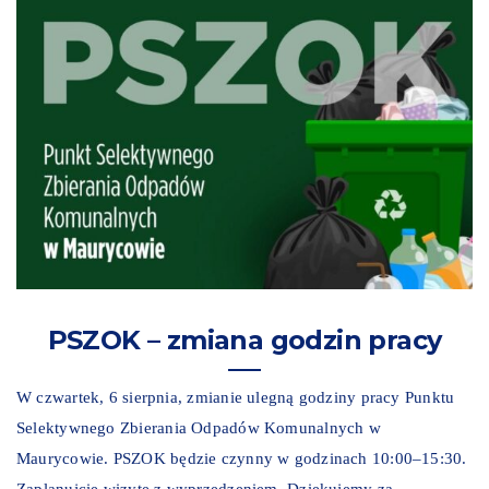
PSZOK – zmiana godzin pracy
W czwartek, 6 sierpnia, zmianie ulegną godziny pracy Punktu
Selektywnego Zbierania Odpadów Komunalnych w
Maurycowie. PSZOK będzie czynny w godzinach 10:00–15:30.
Zaplanujcie wizytę z wyprzedzeniem. Dziękujemy za