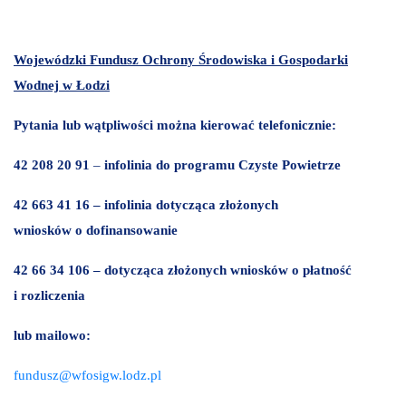
Wojewódzki Fundusz Ochrony Środowiska i Gospodarki
Wodnej w Łodzi
Pytania lub wątpliwości można kierować telefonicznie
:
42 208 20 91
–
infolinia do programu Czyste Powietrze
42 663 41 16
– i
nfolinia dotycząca złożonych
wniosków o dofinansowanie
42 66 34 106
–
dotycząca złożonych wniosków o płatność
i rozliczenia
lub mailowo:
fundusz@wfosigw.lodz.pl