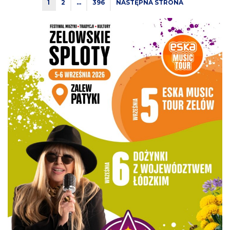
1
2
…
396
NASTĘPNA STRONA