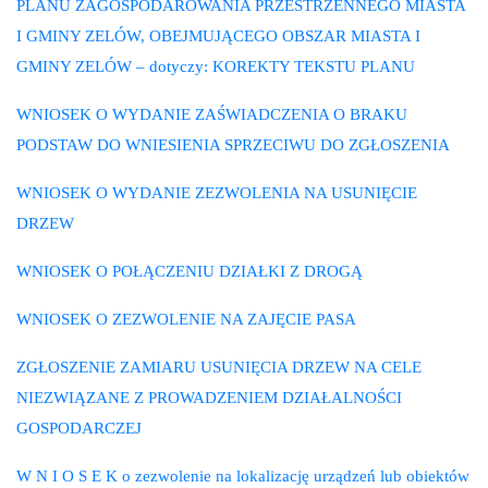
PLANU ZAGOSPODAROWANIA PRZESTRZENNEGO MIASTA
I GMINY ZELÓW, OBEJMUJĄCEGO OBSZAR MIASTA I
GMINY ZELÓW – dotyczy: KOREKTY TEKSTU PLANU
WNIOSEK O WYDANIE ZAŚWIADCZENIA O BRAKU
PODSTAW DO WNIESIENIA SPRZECIWU DO ZGŁOSZENIA
WNIOSEK O WYDANIE ZEZWOLENIA NA USUNIĘCIE
DRZEW
WNIOSEK O POŁĄCZENIU DZIAŁKI Z DROGĄ
WNIOSEK O ZEZWOLENIE NA ZAJĘCIE PASA
ZGŁOSZENIE ZAMIARU USUNIĘCIA DRZEW NA CELE
NIEZWIĄZANE Z PROWADZENIEM DZIAŁALNOŚCI
GOSPODARCZEJ
W N I O S E K o zezwolenie na lokalizację urządzeń lub obiektów