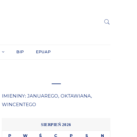
Y
BIP
EPUAP
IMIENINY
JANUAREGO
OKTAWIANA
:
,
,
WINCENTEGO
SIERPIEŃ 2026
P
W
Ś
C
P
S
N