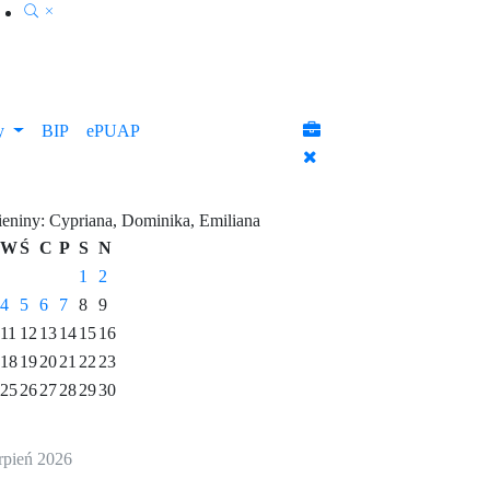
ty
BIP
ePUAP
ieniny
:
Cypriana
,
Dominika
,
Emiliana
W
Ś
C
P
S
N
1
2
4
5
6
7
8
9
11
12
13
14
15
16
18
19
20
21
22
23
25
26
27
28
29
30
erpień 2026