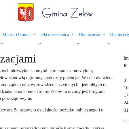
Miasto i Gmina
Dla mieszkańca
Dla biznesu
Dla turys
izacjami
Im
P
znych niezwykle istotnymi partnerami samorządu są
elów stanowią ogromny społeczny potencjał. W celu ułatwienia
3
samorządem oraz wprowadzenia czytelnych i jednolitych dla
10
ziałania na terenie Gminy Zelów tworzony jest Program
17
i pozarządowymi.
24
y art. 5a ustawy o działalności pożytku publicznego i o
31
si
izacjami pozarządowymi określa formy, zasady i zakres