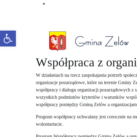
Otwórz pasek narzędzi
Współpraca z organ
W działaniach na rzecz zaspokajania potrzeb społec
organizacje pozarządowe, które na terenie Gminy Z
współpracy i dialogu organizacji pozarządowych z 
wszystkich podmiotów kryteriów i warunków współd
współpracy pomiędzy Gminą Zelów a organizacjam
Program współpracy uchwalany jest corocznie na moc
wolontariacie.
Program Współpracy pomiędzy Gminą Zelów a organ