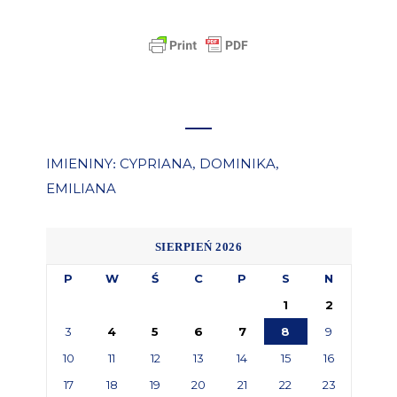
IMIENINY
CYPRIANA
DOMINIKA
:
,
,
EMILIANA
SIERPIEŃ 2026
P
W
Ś
C
P
S
N
1
2
3
4
5
6
7
8
9
10
11
12
13
14
15
16
17
18
19
20
21
22
23