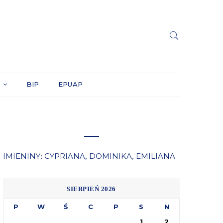
Y
BIP
EPUAP
IMIENINY
CYPRIANA
DOMINIKA
EMILIANA
:
,
,
SIERPIEŃ 2026
P
W
Ś
C
P
S
N
1
2