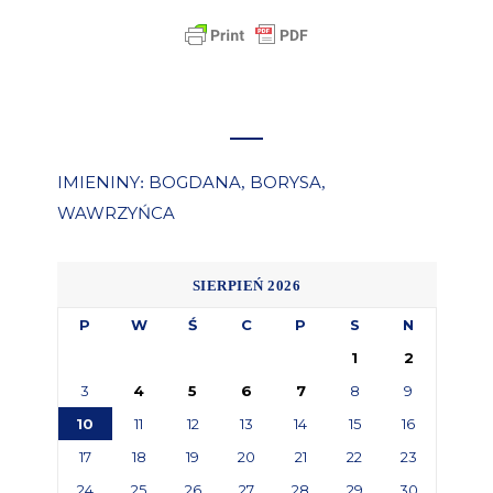
IMIENINY
BOGDANA
BORYSA
:
,
,
WAWRZYŃCA
SIERPIEŃ 2026
P
W
Ś
C
P
S
N
1
2
3
4
5
6
7
8
9
10
11
12
13
14
15
16
17
18
19
20
21
22
23
24
25
26
27
28
29
30