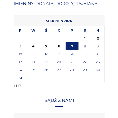
IMIENINY
DONATA
DOROTY
KAJETANA
:
,
,
SIERPIEŃ 2026
P
W
Ś
C
P
S
N
1
2
3
4
5
6
7
8
9
10
11
12
13
14
15
16
17
18
19
20
21
22
23
24
25
26
27
28
29
30
31
« LIP
BĄDŹ Z NAMI