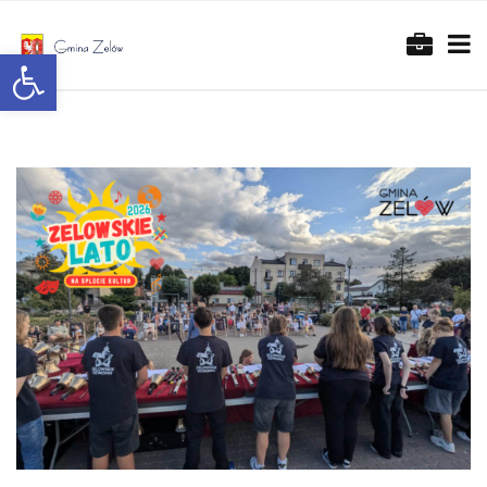
Otwórz pasek narzędzi