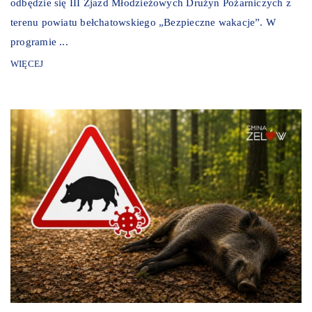
odbędzie się III Zjazd Młodzieżowych Drużyn Pożarniczych z
terenu powiatu bełchatowskiego „Bezpieczne wakacje”. W
programie ...
WIĘCEJ