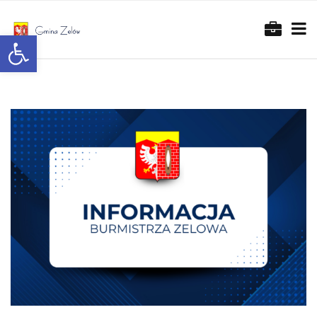
Otwórz pasek narzędzi