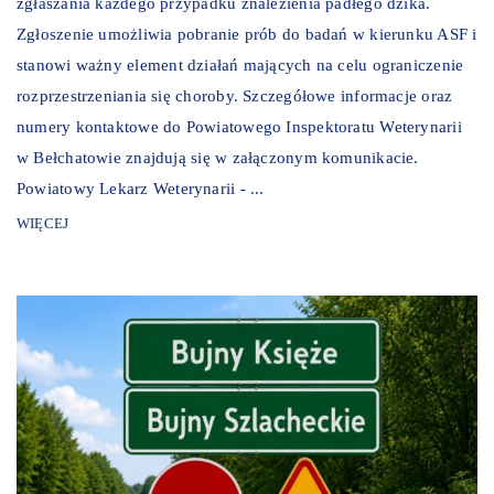
zgłaszania każdego przypadku znalezienia padłego dzika.
Zgłoszenie umożliwia pobranie prób do badań w kierunku ASF i
stanowi ważny element działań mających na celu ograniczenie
rozprzestrzeniania się choroby. Szczegółowe informacje oraz
numery kontaktowe do Powiatowego Inspektoratu Weterynarii
w Bełchatowie znajdują się w załączonym komunikacie.
Powiatowy Lekarz Weterynarii - ...
WIĘCEJ