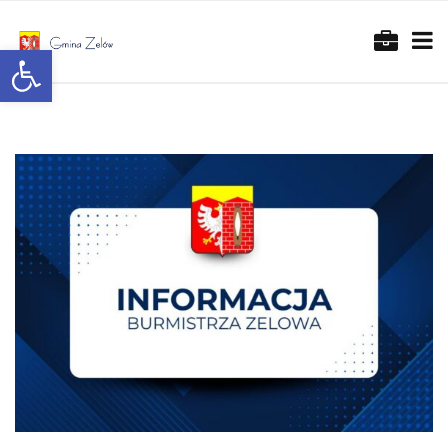
Otwórz pasek narzędzi