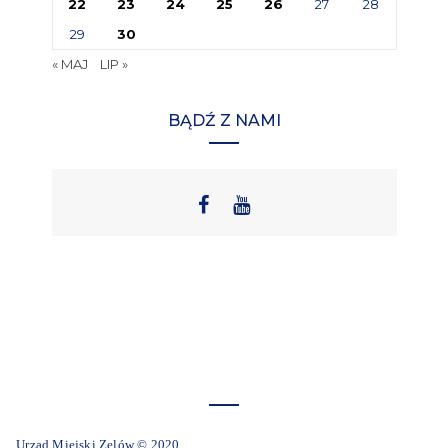
22
23
24
25
26
27
28
29
30
« MAJ
LIP »
BĄDŹ Z NAMI
Urząd Miejski Zelów © 2020