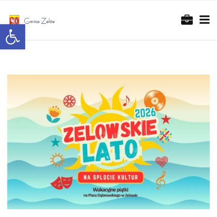
Otwórz pasek narzędzi