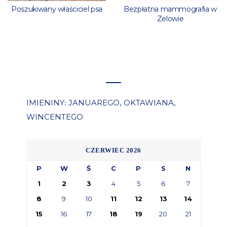
Poszukiwany właściciel psa
Bezpłatna mammografia w
Zelowie
IMIENINY
JANUAREGO
OKTAWIANA
:
,
,
WINCENTEGO
CZERWIEC 2026
P
W
Ś
C
P
S
N
1
2
3
4
5
6
7
8
9
10
11
12
13
14
15
16
17
18
19
20
21