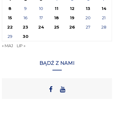
8
9
10
11
12
13
14
15
16
17
18
19
20
21
22
23
24
25
26
27
28
29
30
« MAJ
LIP »
BĄDŹ Z NAMI