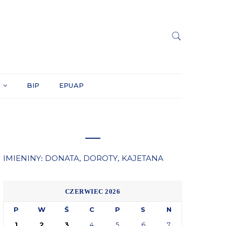
Y
BIP
EPUAP
IMIENINY
DONATA
DOROTY
KAJETANA
:
,
,
CZERWIEC 2026
P
W
Ś
C
P
S
N
1
2
3
4
5
6
7