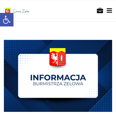
Otwórz pasek narzędzi