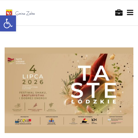
Otwórz pasek narzędzi