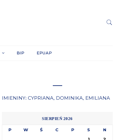
Y
BIP
EPUAP
IMIENINY
CYPRIANA
DOMINIKA
EMILIANA
:
,
,
SIERPIEŃ 2026
P
W
Ś
C
P
S
N
1
2