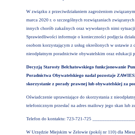
W związku z przeciwdziałaniem zagrożeniom związanym 
marca 2020 r. o szczególnych rozwiązaniach związanyc
innych chorób zakaźnych oraz wywołanych nimi sytuacji 
Sprawiedliwości informuje o konieczności podjęcia dzi
osobom korzystającym z usług określonych w ustawie z dn
nieodpłatnym poradnictwie obywatelskim oraz edukacji pra
Decyzją Starosty Bełchatowskiego funkcjonowanie Pu
Poradnictwa Obywatelskiego nadal pozostaje ZAWIE
skorzystanie z porady prawnej lub obywatelskiej za p
Oświadczenie uprawniające do skorzystania z nieodpłat
telefonicznym przesłać na adres mailowy jego skan lub 
Telefon do kontaktu: 723-721-725 _______________
W Urzędzie Miejskim w Zelowie (pokój nr 110) dla Mi