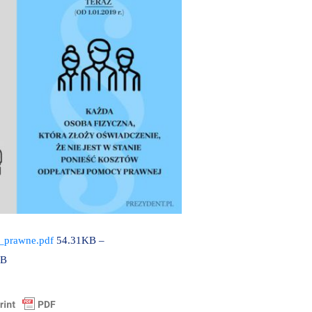
_prawne.pdf
54.31KB –
MB