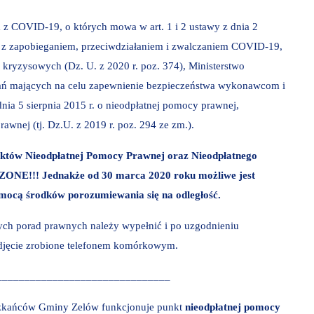
z COVID-19, o których mowa w art. 1 i 2 ustawy z dnia 2
h z zapobieganiem, przeciwdziałaniem i zwalczaniem COVID-19,
kryzysowych (Dz. U. z 2020 r. poz. 374), Ministerstwo
ałań mających na celu zapewnienie bezpieczeństwa wykonawcom i
ia 5 sierpnia 2015 r. o nieodpłatnej pomocy prawnej,
wnej (tj. Dz.U. z 2019 r. poz. 294 ze zm.).
nktów Nieodpłatnej Pomocy Prawnej oraz Nieodpłatnego
SZONE!!!
Jednakże od 30 marca 2020 roku możliwe jest
omocą środków porozumiewania się na odległość.
nych porad prawnych należy wypełnić i po uzgodnieniu
zdjęcie zrobione telefonem komórkowym.
_________________________________
eszkańców Gminy Zelów funkcjonuje punkt
nieodpłatnej pomocy