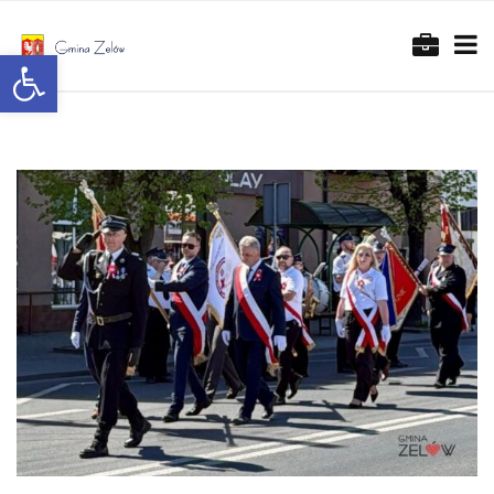
Otwórz pasek narzędzi