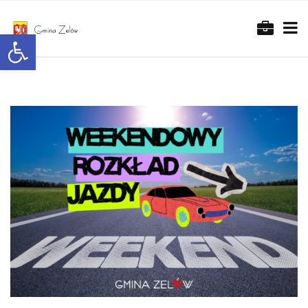
Otwórz pasek narzędzi