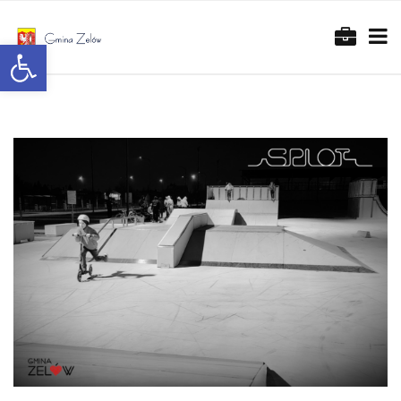
Otwórz pasek narzędzi