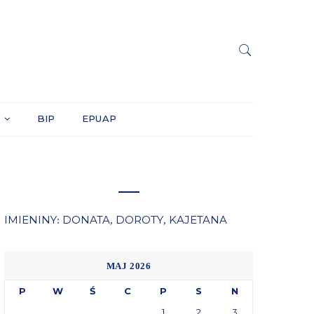
Y
BIP
EPUAP
IMIENINY
DONATA
DOROTY
KAJETANA
:
,
,
MAJ 2026
P
W
Ś
C
P
S
N
1
2
3