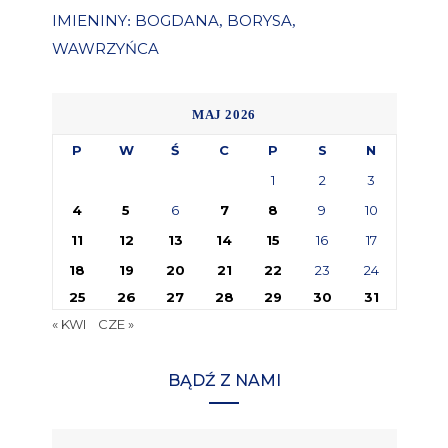
IMIENINY
BOGDANA
BORYSA
:
,
,
WAWRZYŃCA
MAJ 2026
P
W
Ś
C
P
S
N
1
2
3
4
5
6
7
8
9
10
11
12
13
14
15
16
17
18
19
20
21
22
23
24
25
26
27
28
29
30
31
« KWI
CZE »
BĄDŹ Z NAMI