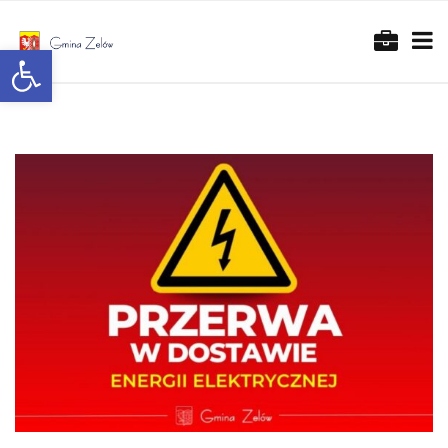
Otwórz pasek narzędzi