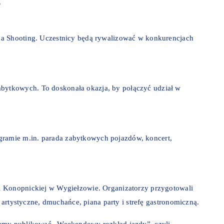
.
ma Shooting. Uczestnicy będą rywalizować w konkurencjach
ytkowych. To doskonała okazja, by połączyć udział w
amie m.in. parada zabytkowych pojazdów, koncert,
i Konopnickiej w Wygiełzowie. Organizatorzy przygotowali
y artystyczne, dmuchańce, piana party i strefę gastronomiczną.
iemy publikować „Weekendowy rozkład jazdy”, czyli