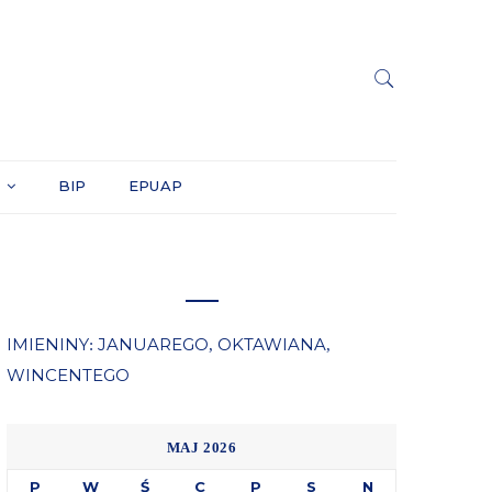
Y
BIP
EPUAP
IMIENINY
JANUAREGO
OKTAWIANA
:
,
,
WINCENTEGO
MAJ 2026
P
W
Ś
C
P
S
N