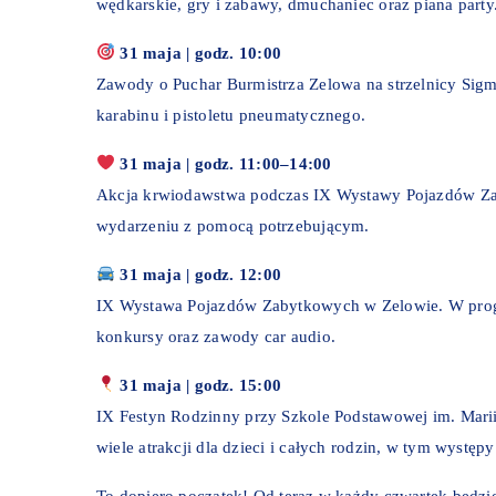
wędkarskie, gry i zabawy, dmuchaniec oraz piana party
31 maja | godz. 10:00
Zawody o Puchar Burmistrza Zelowa na strzelnicy Sig
karabinu i pistoletu pneumatycznego.
31 maja | godz. 11:00–14:00
Akcja krwiodawstwa podczas IX Wystawy Pojazdów Zab
wydarzeniu z pomocą potrzebującym.
31 maja | godz. 12:00
IX Wystawa Pojazdów Zabytkowych w Zelowie. W progr
konkursy oraz zawody car audio.
31 maja | godz. 15:00
IX Festyn Rodzinny przy Szkole Podstawowej im. Mari
wiele atrakcji dla dzieci i całych rodzin, w tym występ
To dopiero początek! Od teraz w każdy czwartek będz