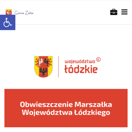
Otwórz pasek narzędzi