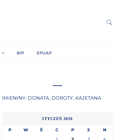
Y
BIP
EPUAP
IMIENINY
DONATA
DOROTY
KAJETANA
:
,
,
STYCZEŃ 2026
P
W
Ś
C
P
S
N
1
2
3
4