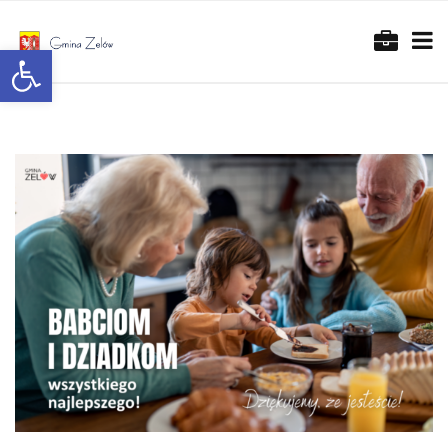
Otwórz pasek narzędzi