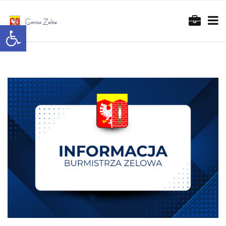
Otwórz pasek narzędzi