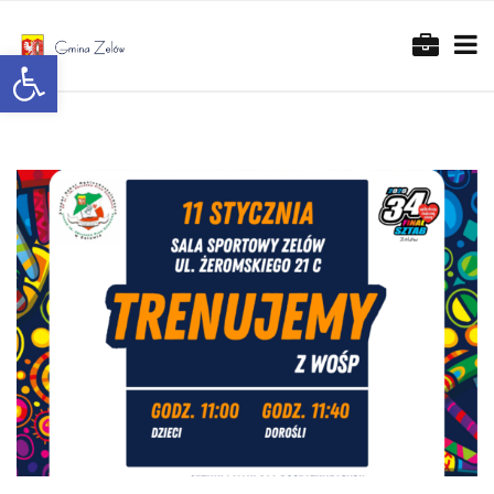
Otwórz pasek narzędzi