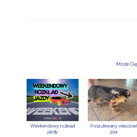
Może Cię
rowaną
Weekendowy rozkład
Poszukiwany właścicie
stanową?
jazdy
psa