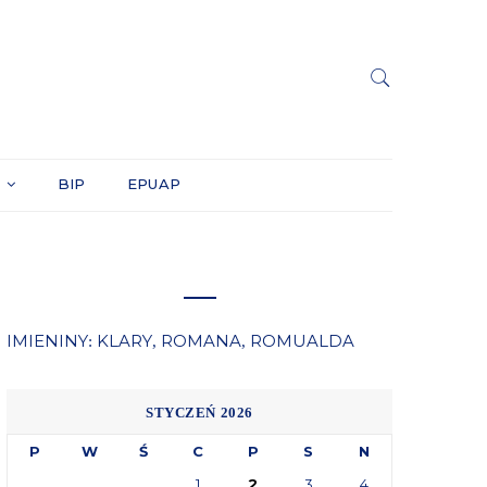
Y
BIP
EPUAP
IMIENINY
KLARY
ROMANA
ROMUALDA
:
,
,
STYCZEŃ 2026
P
W
Ś
C
P
S
N
1
2
3
4