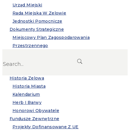
Urząd Miejski
Rada Miejska W Zelowie
Jednostki Pomocnicze
Dokumenty Strategiczne
Miejscowy Plan Zagospodarowania
Przestrzennego
Plan Ogólny Gminy
Search
Strategia Rozwoju Gminy Zelów
Program Oddziaływania Na Środowisko
Historia Zelowa
Historia Miasta
Kalendarium
Herb I Barwy
Honorowi Obywatele
Fundusze Zewnętrzne
Projekty Dofinansowane Z UE