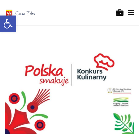
Otwórz pasek narzędzi