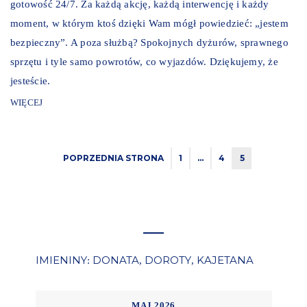
gotowość 24/7. Za każdą akcję, każdą interwencję i każdy
moment, w którym ktoś dzięki Wam mógł powiedzieć: „jestem
bezpieczny”. A poza służbą? Spokojnych dyżurów, sprawnego
sprzętu i tyle samo powrotów, co wyjazdów. Dziękujemy, że
jesteście.
WIĘCEJ
POPRZEDNIA STRONA
1
…
4
5
IMIENINY
DONATA
DOROTY
KAJETANA
:
,
,
MAJ 2026