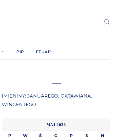
Y
BIP
EPUAP
IMIENINY
JANUAREGO
OKTAWIANA
:
,
,
WINCENTEGO
MAJ 2026
P
W
Ś
C
P
S
N