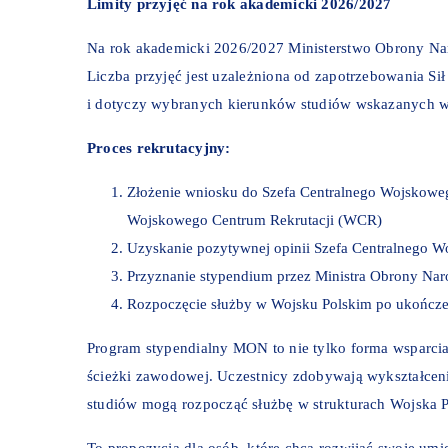
Limity przyjęć na rok akademicki 2026/2027
Na rok akademicki 2026/2027 Ministerstwo Obrony Naro
Liczba przyjęć jest uzależniona od zapotrzebowania Si
i dotyczy wybranych kierunków studiów wskazanych 
Proces rekrutacyjny:
Złożenie wniosku do Szefa Centralnego Wojskowe
Wojskowego Centrum Rekrutacji (WCR)
Uzyskanie pozytywnej opinii Szefa Centralnego W
Przyznanie stypendium przez Ministra Obrony Nar
Rozpoczęcie służby w Wojsku Polskim po ukończe
Program stypendialny MON to nie tylko forma wsparcia
ścieżki zawodowej. Uczestnicy zdobywają wykształcen
studiów mogą rozpocząć służbę w strukturach Wojska P
To propozycja dla osób, które chcą rozwijać swoje um