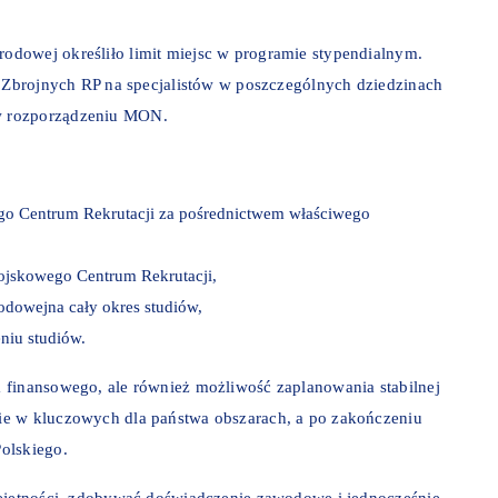
dowej określiło limit miejsc w programie stypendialnym.
ł Zbrojnych RP na specjalistów w poszczególnych dziedzinach
w rozporządzeniu MON.
go Centrum Rekrutacji za pośrednictwem właściwego
ojskowego Centrum Rekrutacji,
odowejna cały okres studiów,
niu studiów.
 finansowego, ale również możliwość zaplanowania stabilnej
ie w kluczowych dla państwa obszarach, a po zakończeniu
olskiego.
iejętności, zdobywać doświadczenie zawodowe i jednocześnie