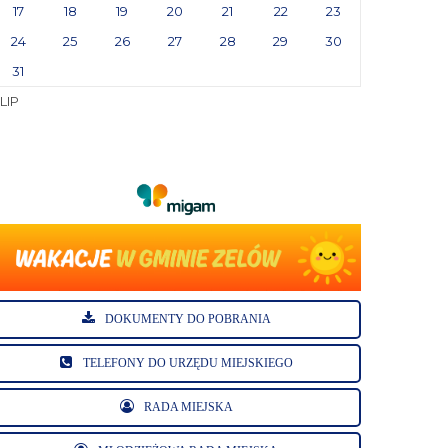
17
18
19
20
21
22
23
24
25
26
27
28
29
30
31
 LIP
DOKUMENTY DO POBRANIA
TELEFONY DO URZĘDU MIEJSKIEGO
RADA MIEJSKA