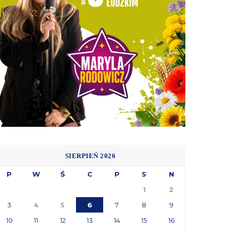
SIERPIEŃ 2026
P
W
Ś
C
P
S
N
1
2
3
4
5
6
7
8
9
10
11
12
13
14
15
16