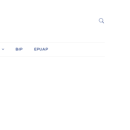
Y
BIP
EPUAP