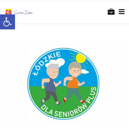
Otwórz pasek narzędzi