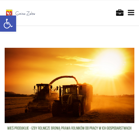
Otwórz pasek narzędzi