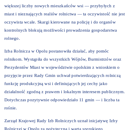
większej liczby nowych mieszkańców wsi — przybyłych z
miast i nieznających realiów rolnictwa — ta oczywistość nie jest
oczywista wcale. Skargi kierowane na policję i do organów
kontrolnych blokują możliwości prowadzenia gospodarstwa
rolnego.
Izba Rolnicza w Opolu postanowiła działać, aby pomóc
rolnikom. Wystąpiła do wszystkich Wójtów, Burmistrzów oraz
Prezydentów Miast w województwie opolskim z wnioskiem o
przyjęcie przez Rady Gmin uchwał potwierdzających rolniczą
funkcję produkcyjną wsi i definiujących jej cechy jako
działalność zgodną z prawem i lokalnym interesem publicznym.
Dotychczas pozytywnie odpowiedziało 11 gmin — i liczba ta
rośnie.
Zarząd Krajowej Rady Izb Rolniczych uznał inicjatywę Izby
Rolniczej w Opolu za pożyteczną i wartą szerokiego