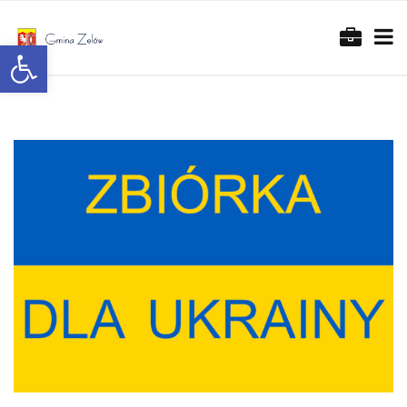
Otwórz pasek narzędzi