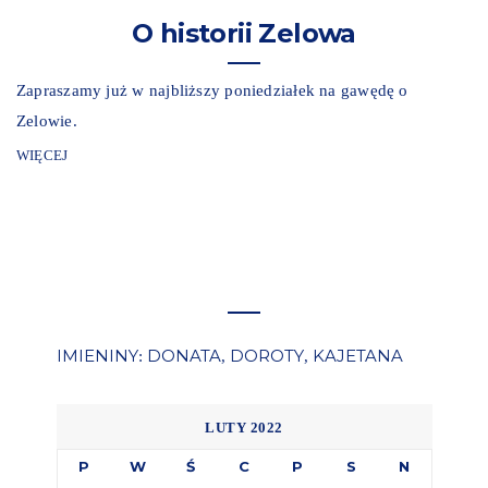
O historii Zelowa
Zapraszamy już w najbliższy poniedziałek na gawędę o
Zelowie.
WIĘCEJ
IMIENINY
DONATA
DOROTY
KAJETANA
:
,
,
LUTY 2022
P
W
Ś
C
P
S
N