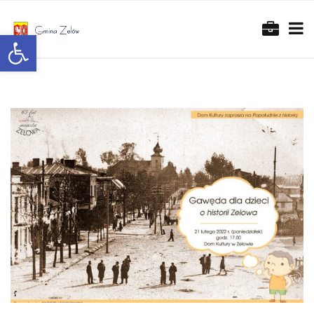
Otwórz pasek narzędzi