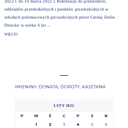
2022 r. do 10 marca 2022 r. Rekrutacja do przedszkoli,
oddziałów przedszkolnych i punktów przedszkolnych w
szkołach podstawowych prowadzonych przez Gminę Zelów
Dziecko w wieku 6 lat ...
WIĘCEJ
IMIENINY
DONATA
DOROTY
KAJETANA
:
,
,
LUTY 2022
P
W
Ś
C
P
S
N
1
2
3
4
5
6