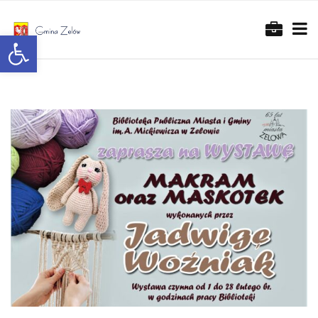
Otwórz pasek narzędzi