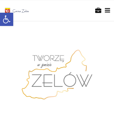
Otwórz pasek narzędzi