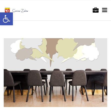
Otwórz pasek narzędzi