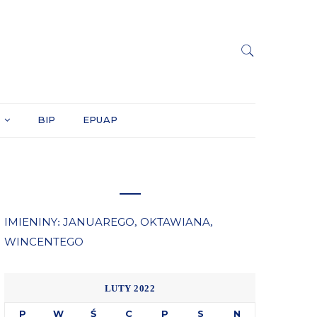
Y
BIP
EPUAP
IMIENINY
JANUAREGO
OKTAWIANA
:
,
,
WINCENTEGO
LUTY 2022
P
W
Ś
C
P
S
N