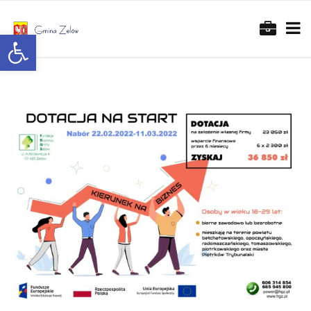
Otwórz pasek narzędzi