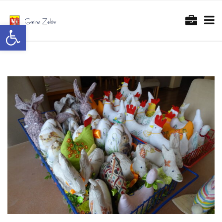
Otwórz pasek narzędzi