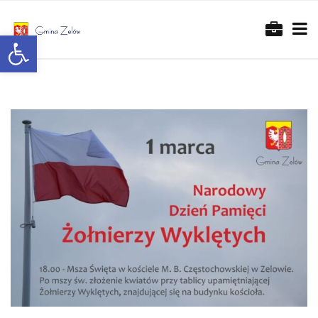
Otwórz pasek narzędzi