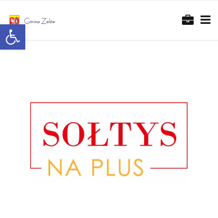
Otwórz pasek narzędzi