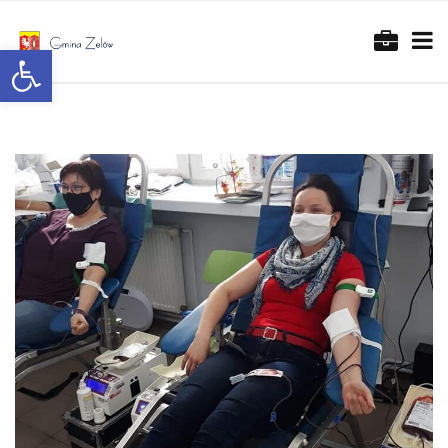
Otwórz pasek narzędzi