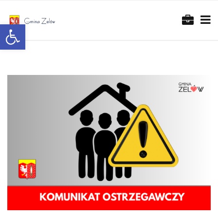
Otwórz pasek narzędzi